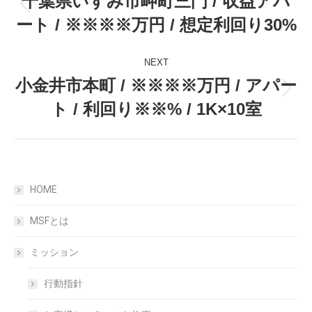
千葉県いすみ市岬町三門 / 収益アパ
Previous
ート / ※※※※万円 / 想定利回り30%
post:
NEXT
小金井市本町 / ※※※※万円 / アパー
Next
ト / 利回り※※% / 1K×10室
post:
HOME
MSFとは
ミッション
行動指針