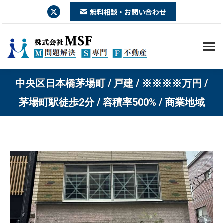
X
無料相談・お問い合わせ
page
opens
in
new
window
中央区日本橋茅場町 / 戸建 / ※※※※万円 /
You are here:
茅場町駅徒歩2分 / 容積率500% / 商業地域