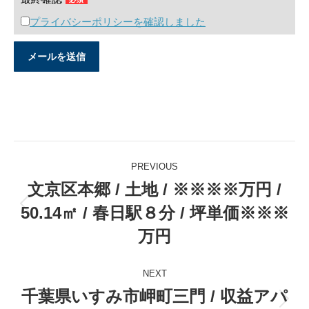
プライバシーポリシーを確認しました
Post
PREVIOUS
navigation
文京区本郷 / 土地 / ※※※※万円 /
50.14㎡ / 春日駅８分 / 坪単価※※※
Previous
post:
万円
NEXT
千葉県いすみ市岬町三門 / 収益アパ
Next