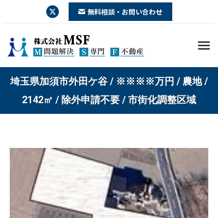
X
無料相談・お問い合わせ
page
opens
in
new
window
埼玉県加須市外田ケ谷 / ※※※※万円 / 農地 /
You are here:
2142㎡ / 除外申請不要 / 市街化調整区域