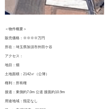
＜物件概要＞
販売価格：※※※※万円
所在：埼玉県加須市外田ケ谷
アクセス：
地目：畑
土地面積：2142㎡（公簿）
権利：所有権
接道：東側約7.0m 公道 接面約10.9m
用途地域：指定なし