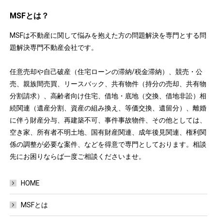
MSFとは？
MSFは不動産に関して悩みを抱えた方の問題解決を専門とする問
題解決専門不動産会社です。
任意売却や自己破産（住宅ローンの滞納/税金滞納）、競売・公
売、親族間売買、リースバック、共有物件（持分の売却、共有物
分割請求）、高齢者向け住宅、借地・底地（交換、借地非訟）相
続関連（遺産分割、資産の組み換え、等価交換、遺留分）、離婚
に伴う財産分与、再建築不可、事件事故物件、その他としては、
空き家、所有者不明土地、国有財産関連、成年後見関連、権利関
係の調整が必要な案件、などを得意で専門としております。相談
先にお困りならば一度ご相談くださいませ。
HOME
MSFとは